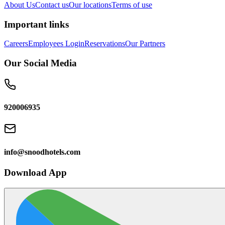
About Us
Contact us
Our locations
Terms of use
Important links
Careers
Employees Login
Reservations
Our Partners
Our Social Media
920006935
info@snoodhotels.com
Download App