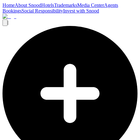
Home
About Snood
Hotels
Trademarks
Media Center
Agents
Bookings
Social Responsibility
Invest with Snood
|