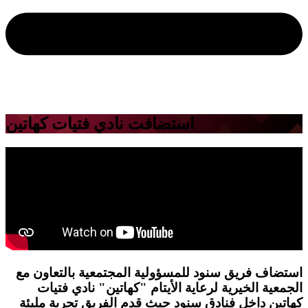
استضافت نادي فتيات كهاتين
استضاف فريق سنود للمسؤولية المجتمعية بالتعاون مع
الجمعية الخيرية لرعاية الأيتام "كهاتين" نادي فتيات
كهاتين داخل فنادق سنود حيث قدم الفريق تجربة مليئة