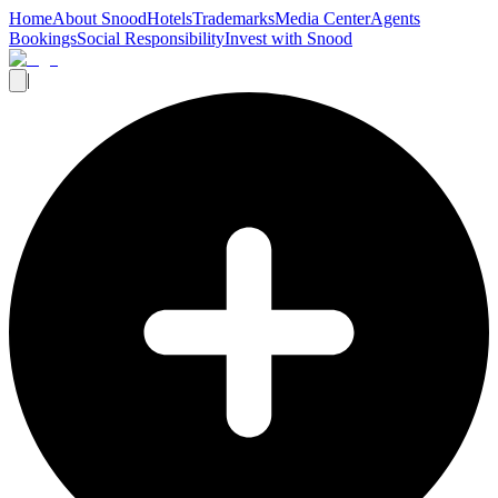
Home
About Snood
Hotels
Trademarks
Media Center
Agents
Bookings
Social Responsibility
Invest with Snood
|