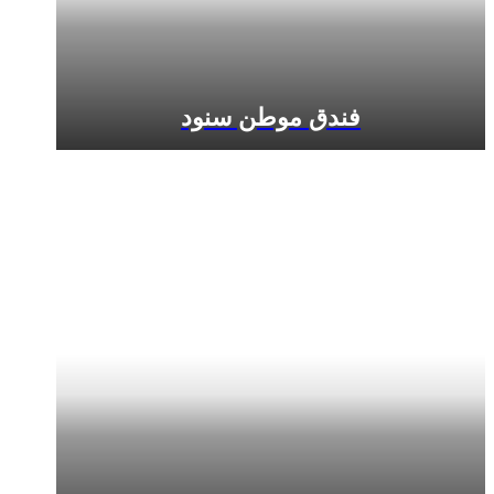
فندق موطن سنود