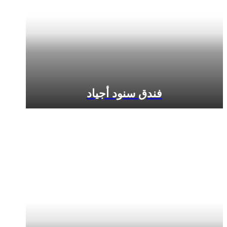
فندق سنود أجياد