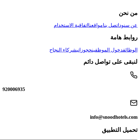
 بنا
مواقعنا
اتفاقية الاستخدام
الموظفين
حجوزاتي
شركاء النجاح
تواصل دائم
920006935
info@snoo
بيق