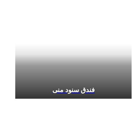
فندق سنود منى